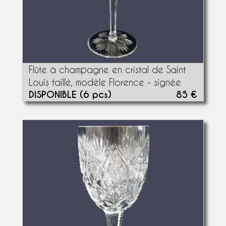
Flûte à champagne en cristal de Saint
Louis taillé, modèle Florence - signée
DISPONIBLE (6 pcs)
85 €