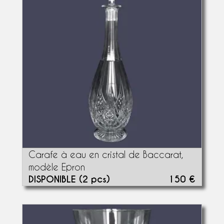
Carafe à eau en cristal de Baccarat,
modèle Epron
DISPONIBLE (2 pcs)
150 €