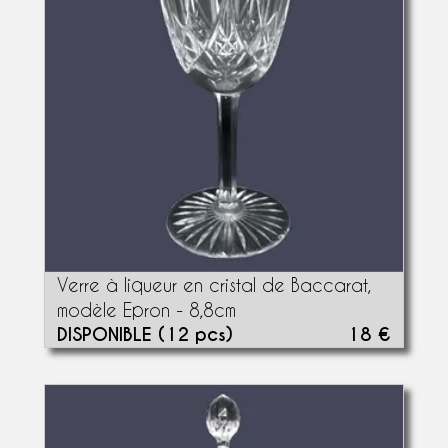
Verre à liqueur en cristal de Baccarat,
modèle Epron - 8,8cm
DISPONIBLE (12 pcs)
18 €