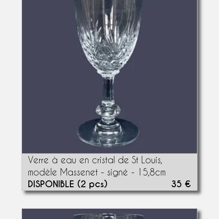
Verre à eau en cristal de St Louis,
modèle Massenet - signé - 15,8cm
DISPONIBLE (2 pcs)
35 €