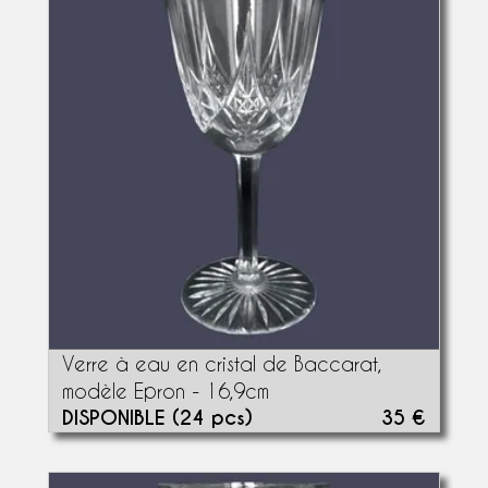
Verre à eau en cristal de Baccarat,
modèle Epron - 16,9cm
DISPONIBLE (24 pcs)
35 €