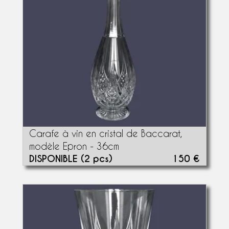
Carafe à vin en cristal de Baccarat,
modèle Epron - 36cm
DISPONIBLE (2 pcs)
150 €