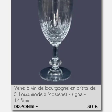
Verre à vin de bourgogne en cristal de
St Louis, modèle Massenet - signé -
14,5cm
DISPONIBLE
30 €