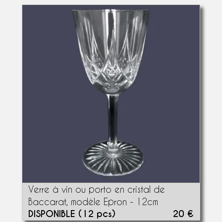
Verre à vin ou porto en cristal de
Baccarat, modèle Epron - 12cm
DISPONIBLE (12 pcs)
20 €