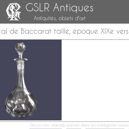
GSLR Antiques
Antiquités, objets d'art
stal de Baccarat taillé, époque XIXe ve
Découvrez d’autres pièces dans les catégories associ