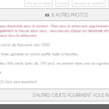
Arts de la table
Cristal
Services et réassort
📸
6 AUTRES PHOTOS
 pas disponible pour le moment... Mais nous le retrouvons régulièrement 
lement le trouver pour vous : vous pouvez cliquer sur 'demande d'in
sque nous le retrouvons.
n
cristal de Baccarat
vers 1850.
orme gondole en cristal soufflé taillé à facettes.
ilieu
XIXe siècle
(près de 170 ans), ne portant donc pas la
signatu
t.
 (21,5cm sans bouchon)
D'AUTRES OBJETS POURRAIENT VOUS INT