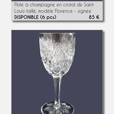
Flûte à champagne en cristal de Saint
Louis taillé, modèle Florence - signée
DISPONIBLE (6 pcs)
85 €