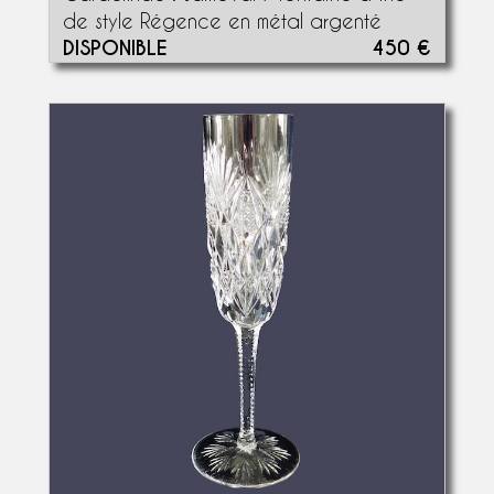
de style Régence en métal argenté
DISPONIBLE
450 €