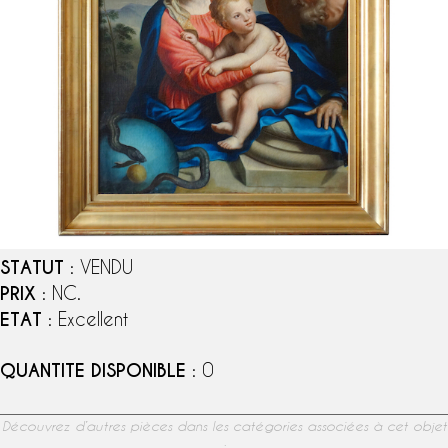
STATUT
: VENDU
PRIX
: NC.
ETAT
: Excellent
QUANTITE DISPONIBLE
: 0
Découvrez d’autres pièces dans les catégories associées à cet objet
: