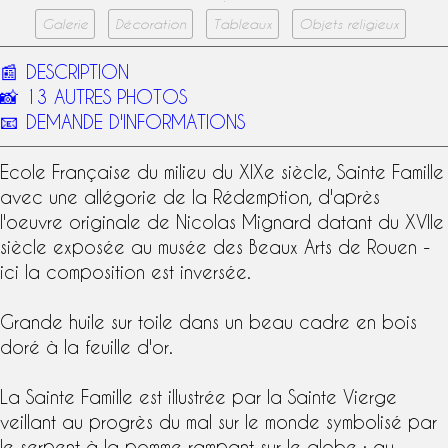
Galerie
Décoration
Tableaux
Objets religieux
📰
DESCRIPTION
📸
13 AUTRES PHOTOS
📧
DEMANDE D'INFORMATIONS
Ecole Française
du milieu du
XIXe siècle
,
Sainte Famille
avec une allégorie de la Rédemption, d'après
l'oeuvre originale de
Nicolas Mignard
datant du XVIIe
siècle exposée au musée des Beaux Arts de Rouen -
ici la composition est inversée.
Grande
huile sur toile
dans un beau cadre en
bois
doré à la feuille d'or
.
La Sainte Famille est illustrée par la
Sainte Vierge
veillant au progrès du mal sur le monde symbolisé par
le serpent à la pomme rampant sur le globe ; au