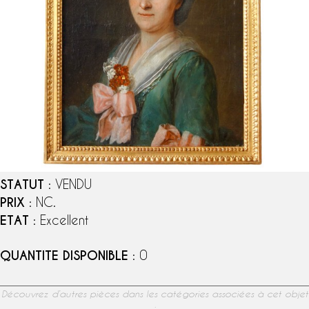
STATUT
: VENDU
PRIX
: NC.
ETAT
: Excellent
QUANTITE DISPONIBLE
: 0
Découvrez d’autres pièces dans les catégories associées à cet objet
: