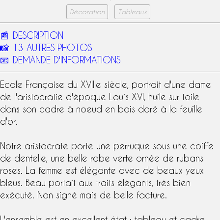
Décoration
Tableaux
📰
DESCRIPTION
📸
13 AUTRES PHOTOS
📧
DEMANDE D'INFORMATIONS
Ecole Française du
XVIIIe siècle
, portrait d'une dame
de l'aristocratie d'
époque Louis XVI
,
huile sur toile
dans son cadre à noeud en
bois doré à la feuille
d'or
.
Notre aristocrate porte une perruque sous une coiffe
de dentelle, une belle robe verte ornée de rubans
roses. La femme est élégante avec de beaux yeux
bleus. Beau portait aux traits élégants, très bien
exécuté. Non signé mais de belle facture.
L'ensemble est en excellent état ; tableau et cadre