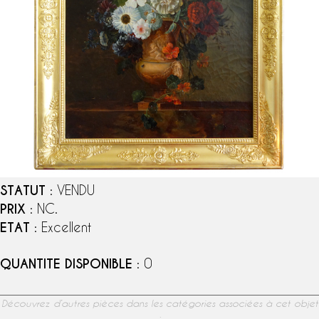
STATUT
: VENDU
PRIX
: NC.
ETAT
: Excellent
QUANTITE DISPONIBLE
: 0
Découvrez d’autres pièces dans les catégories associées à cet objet
: