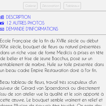
Galerie
Décoration
Tableaux
📰
DESCRIPTION
📸
12 AUTRES PHOTOS
📧
DEMANDE D'INFORMATIONS
Ecole Française
de la fin du
XVIIIe siècle
ou début
XIXe siècle
, bouquet de fleurs au naturel présentées
dans un riche vase de forme Medicis à prises en tête
de bélier et frise de jeune Bacchus, posé sur un
entablement de marbre.
Huile sur toile
présentée dans
un beau
cadre Empire
Restauration doré à l'or fin.
Beau tableau de fleurs, travail très scrupuleux d'un
suiveur de
Gérard van Spaendonck
ou directement
issu de son atelier vue la qualité et le soin apporté à
cette œuvre. Le bouquet semble vraiment en relief et
donne l'illusion de pouvoir être touché. On note des