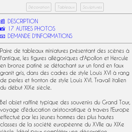
Décoration
Tableaux
Sculptures
📰
DESCRIPTION
📸
17 AUTRES PHOTOS
📧
DEMANDE D'INFORMATIONS
Paire de tableaux miniatures présentant des scènes à
l'antique, les figures allégoriques d'Apollon et Hercule
en bronze patiné se détachant sur un fond en faux
granit gris, dans des cadres de
style Louis XVI
à rang
de perles et fronton de
style Louis XVI
. Travail italien
du début
XIXe siècle
.
Bel objet raffiné typique des souvenirs du
Grand Tour
,
voyage d'éducation aristocratique à travers l'Europe
effectué par les jeunes hommes des plus hautes
classes de la société européenne du XVIIe au XIXe
siècle. Idéal pour compléter une décoration