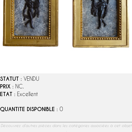
STATUT
: VENDU
PRIX
: NC.
ETAT
: Excellent
QUANTITE DISPONIBLE
: 0
Découvrez d’autres pièces dans les catégories associées à cet objet
: