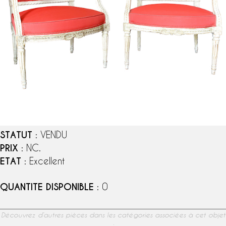
STATUT
: VENDU
PRIX
: NC.
ETAT
: Excellent
QUANTITE DISPONIBLE
: 0
Découvrez d’autres pièces dans les catégories associées à cet objet
: