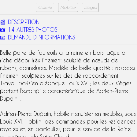
Galerie
Mobilier
Sièges
📰
DESCRIPTION
📸
14 AUTRES PHOTOS
📧
DEMANDE D'INFORMATIONS
Belle paire de
fauteuils à la reine
en bois laqué à
riche décor très finement sculpté de nœuds de
rubans, cannelures. Modèle de belle qualité : rosaces
finement sculptées sur les dés de raccordement.
Travail parisien d'
époque Louis XVI
; les deux sièges
portent l'
estampille
caractéristique de Adrien-Pierre
Dupain. ,
Adrien-Pierre Dupain
, habile menuisier en meubles, sous
Louis XVI, il obtint des commandes pour les résidences
royales et, en particulier, pour le service de la Reine
au château de Saint-Cloud.