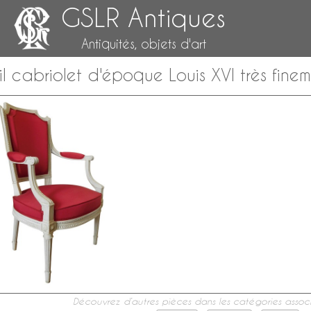
GSLR Antiques
Antiquités, objets d'art
il cabriolet d'époque Louis XVI très finem
Découvrez d’autres pièces dans les catégories associ