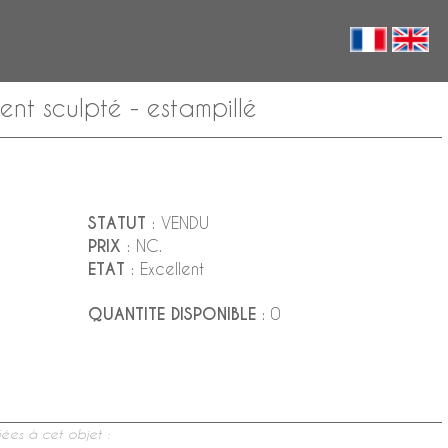
ent sculpté - estampillé
STATUT
: VENDU
PRIX
: NC.
ETAT
: Excellent
QUANTITE DISPONIBLE
: 0
ées à cet objet :