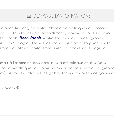
📧
DEMANDE D'INFORMATIONS
es d'acanthe, rang de perles. Modèle de belle qualité : raccords
es sur tous les dés de raccordement y compris à l'arrière. Travail
enri
Jacob
.
Henri Jacob
, maître en 1779, est un des grands
e lui qu'il plagiait l'oeuvre de son illustre parent en jouant sur la
inement sculptés et parfaitement exécutés comme notre siège, au
 était à l'origine en bois doré, puis a été relaqué en gris. Nous
 une soierie de qualité supérieure qui se caractérise par sa grande
as). Le tout est rehaussé de galons ton sur ton avec une garniture
t standard).