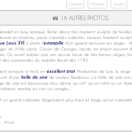
Galerie
Mobilier
Sièges
📸
16 AUTRES PHOTOS
abriolet
en bois relaqué. Riche décor très finement sculpté de feuill
ossier en bateau, pieds cannelés rudentés, rosaces finement sculpté
ue Louis XVI
, il porte l'
estampille
d'un grand menuisier en sièges : H
ièges du
XVIIIe siècle
. Cousin de
Georges Jacob
, on retient souvent d
oms. Ce serait oublier que son oeuvre laisse de très beaux sièges, f
int des commandes du mobilier Royal dès 1785.
ment restauré à neuf, en
excellent état
. Production de luxe, le siège
ouvrir d'une
faille de soie
de couleur Bordeaux. La faille de soie est
ssage de soie est beaucoup plus dense au cm² qu'un satin ou un dam
 tableau montée en crin sur sangles.
st un grand cabriolet (légèrement plus haut et large qu'un cabriole
m
e : 41cm