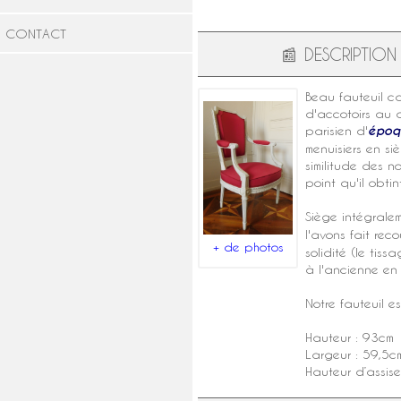
CONTACT
📰
DESCRIPTION
Beau
fauteuil c
d'accotoirs au d
parisien d'
époq
menuisiers en s
similitude des n
point qu'il obt
Siège intégrale
l'avons fait rec
+ de photos
solidité (le ti
à l'ancienne en
Notre fauteuil e
Hauteur : 93cm
Largeur : 59,5c
Hauteur d’assis