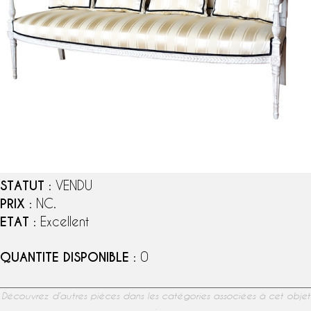
STATUT
: VENDU
PRIX
: NC.
ETAT
: Excellent
QUANTITE DISPONIBLE
: 0
Découvrez d’autres pièces dans les catégories associées à cet objet
: