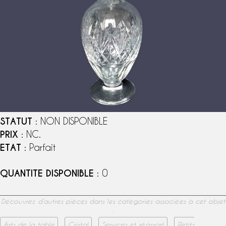
STATUT
: NON DISPONIBLE
PRIX
: NC.
ETAT
: Parfait
QUANTITE DISPONIBLE
: 0
Découvrez d’autres pièces dans les catégories associées à cet objet
:
Arts de la table
Cristal
Services et réassort
Petits