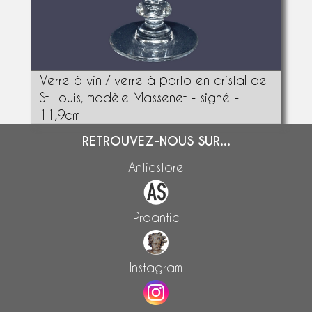
Verre à vin / verre à porto en cristal de
St Louis, modèle Massenet - signé -
11,9cm
RETROUVEZ-NOUS SUR...
Anticstore
Proantic
Instagram