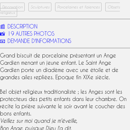
Décoration
Sculptures
Porcelaines et faïences
Objets
religieux
📰
DESCRIPTION
📸
19 AUTRES PHOTOS
📧
DEMANDE D'INFORMATIONS
Grand
biscuit
de porcelaine présentant un
Ange
Gardien
menant un jeune enfant. Le
Saint Ange
Gardien
porte un diadème avec une étoile et de
grandes ailes repliées. Epoque fin
XIXe siècle
.
Bel objet religieux traditionaliste ; les Anges sont les
protecteurs des petits enfants dans leur chambre. On
récite la prière suivante le soir avant le coucher des
bons enfants.
Veillez sur moi quand je m'éveille,
Bon Ange, puisque Dieu l'a dit.