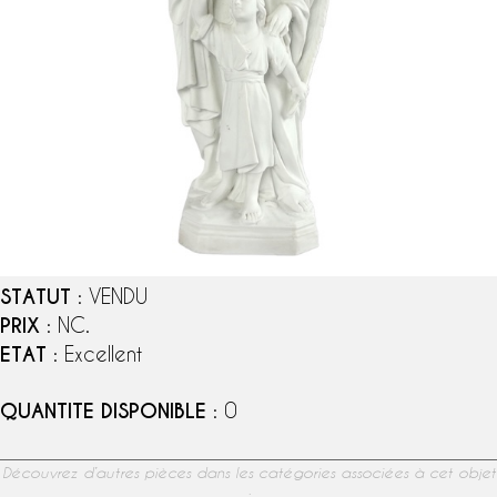
STATUT
: VENDU
PRIX
: NC.
ETAT
: Excellent
QUANTITE DISPONIBLE
: 0
Découvrez d’autres pièces dans les catégories associées à cet objet
: