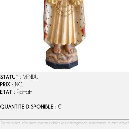
STATUT
: VENDU
PRIX
: NC.
ETAT
: Parfait
QUANTITE DISPONIBLE
: 0
Découvrez d’autres pièces dans les catégories associées à cet objet
: