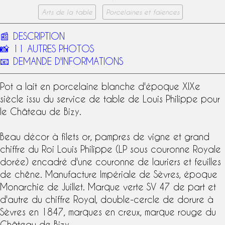
Arts de la table
Porcelaines et faïences
📰
DESCRIPTION
📸
11 AUTRES PHOTOS
📧
DEMANDE D'INFORMATIONS
Pot a lait en porcelaine blanche d'époque
XIXe
siècle
issu du
service de table de Louis Philippe
pour
le
Château de Bizy
.
Beau décor à filets or, pampres de vigne et grand
chiffre du Roi Louis Philippe
(LP sous
couronne Royale
dorée) encadré d'une couronne de lauriers et feuilles
de chêne.
Manufacture Impériale de Sèvres
, époque
Monarchie de Juillet. Marque verte SV 47 de part et
d'autre du chiffre Royal, double-cercle de dorure à
Sèvres en 1847, marques en creux, marque rouge du
Château de Bizy.