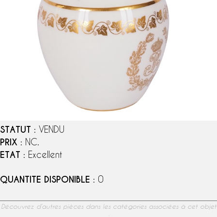
STATUT
: VENDU
PRIX
: NC.
ETAT
: Excellent
QUANTITE DISPONIBLE
: 0
Découvrez d’autres pièces dans les catégories associées à cet objet
: