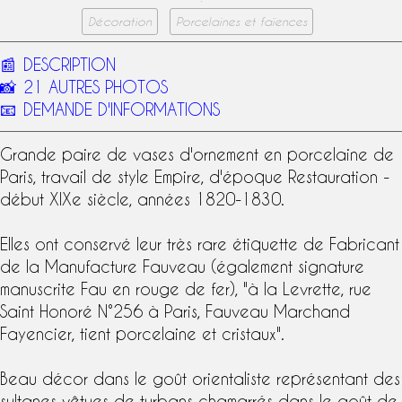
Décoration
Porcelaines et faïences
📰
DESCRIPTION
📸
21 AUTRES PHOTOS
📧
DEMANDE D'INFORMATIONS
Grande paire de vases d'ornement en
porcelaine de
Paris
, travail de
style Empire
, d'époque Restauration -
début
XIXe siècle
, années 1820-1830.
Elles ont conservé leur très rare
étiquette
de Fabricant
de la
Manufacture Fauveau
(également
signature
manuscrite Fau en rouge de fer), "à la Levrette, rue
Saint Honoré N°256 à Paris, Fauveau Marchand
Fayencier, tient porcelaine et cristaux".
Beau décor dans le goût orientaliste représentant des
sultanes vêtues de turbans chamarrés dans le goût de