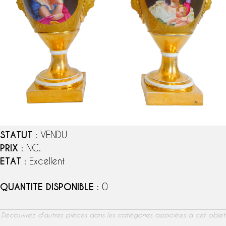
STATUT
: VENDU
PRIX
: NC.
ETAT
: Excellent
QUANTITE DISPONIBLE
: 0
Découvrez d’autres pièces dans les catégories associées à cet objet
: