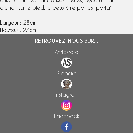
cuisson sur celui aux anses bleues, avec un saut
d'émail sur le pied, le deuxième pot est parfait.
Largeur : 28cm
Hauteur : 27cm
RETROUVEZ-NOUS SUR...
Anticstore
Proantic
Instagram
Facebook