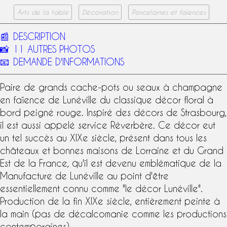
Arts de la table
Décoration
Porcelaines et faïences
📰
DESCRIPTION
📸
11 AUTRES PHOTOS
📧
DEMANDE D'INFORMATIONS
Paire de grands cache-pots ou seaux à champagne
en
faïence de Lunéville
du classique décor floral à
bord peigné rouge. Inspiré des décors de Strasbourg,
il est aussi appelé
service Réverbère
. Ce décor eut
un tel succès au
XIXe siècle
, présent dans tous les
châteaux et bonnes maisons de Lorraine et du Grand
Est de la France, qu'il est devenu emblématique de la
Manufacture de Lunéville
au point d'être
essentiellement connu comme "le décor Lunéville".
Production de la fin XIXe siècle, entièrement peinte à
la main (pas de décalcomanie comme les productions
contemporaines).