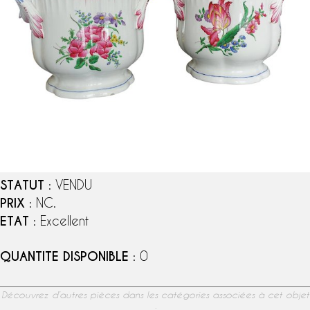
STATUT
: VENDU
PRIX
: NC.
ETAT
: Excellent
QUANTITE DISPONIBLE
: 0
Découvrez d’autres pièces dans les catégories associées à cet objet
: