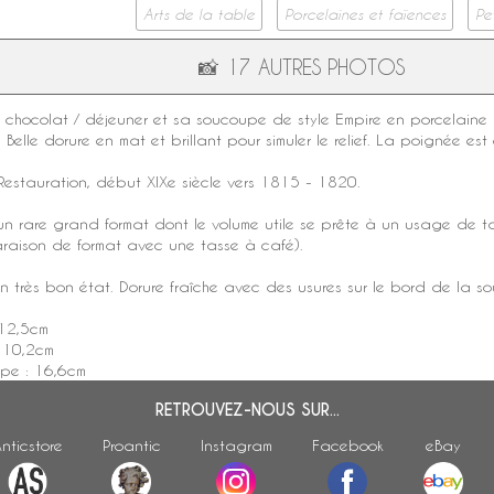
Arts de la table
Porcelaines et faïences
Pe
📸
17 AUTRES PHOTOS
 chocolat
/ déjeuner et sa soucoupe de
style Empire
en
porcelaine 
Belle dorure en mat et brillant pour simuler le relief. La poignée est 
estauration, début
XIXe siècle
vers 1815 - 1820.
 un rare grand format dont le volume utile se prête à un usage de
t
raison de format avec une tasse à café).
en très bon état. Dorure fraîche avec des usures sur le bord de la 
 12,5cm
: 10,2cm
pe : 16,6cm
RETROUVEZ-NOUS SUR...
nticstore
Proantic
Instagram
Facebook
eBay