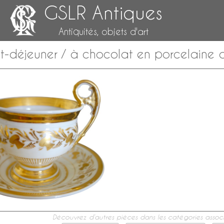
GSLR Antiques
Antiquités, objets d'art
t-déjeuner / à chocolat en porcelaine 
Découvrez d’autres pièces dans les catégories associ