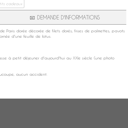
tits cadeaux
📧
DEMANDE D'INFORMATIONS
de Paris
dorée décorée de filets dorés, frises de palmettes, pavots
ornée d'une feuille de lotus.
asse à petit déjeuner
d'aujourd'hui au XXIe siècle (une photo
soucoupe, aucun accident.