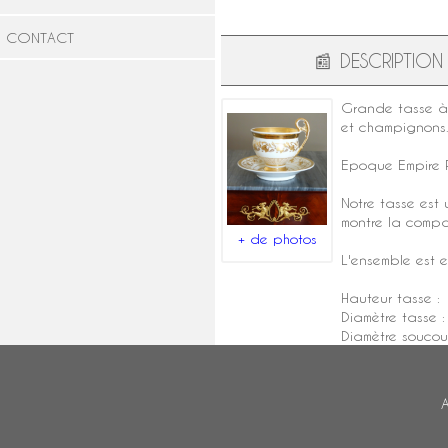
CONTACT
📰
DESCRIPTION
Grande
tasse à
et champignons. 
Epoque Empire
R
Notre tasse est
montre la compa
+ de photos
L'ensemble est 
Hauteur tasse :
Diamètre tasse 
Diamètre soucou
A