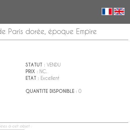
de Paris dorée, époque Empire
STATUT
: VENDU
PRIX
: NC.
ETAT
: Excellent
QUANTITE DISPONIBLE
: 0
ées à cet objet :