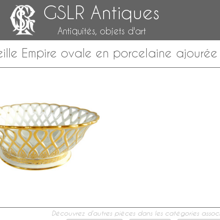
GSLR Antiques
Antiquités, objets d'art
ille Empire ovale en porcelaine ajourée d
Découvrez d’autres pièces dans les catégories associ