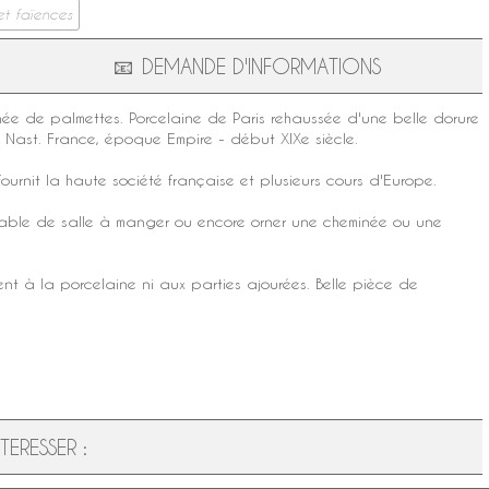
et faïences
📧
DEMANDE D'INFORMATIONS
rnée de palmettes.
Porcelaine de Paris
rehaussée d'une belle dorure
 Nast
. France,
époque Empire
- début
XIXe siècle
.
ournit la haute société française et plusieurs cours d'Europe.
ne table de salle à manger ou encore orner une cheminée ou une
nt à la porcelaine ni aux parties ajourées. Belle pièce de
ERESSER :