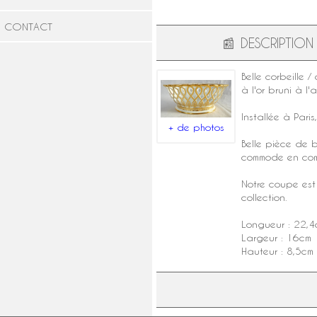
CONTACT
📰
DESCRIPTION
Belle corbeille /
à l'or bruni à l
Installée à Pari
+ de photos
Belle pièce de b
commode en comp
Notre coupe est 
collection.
Longueur : 22,4
Largeur : 16cm
Hauteur : 8,5cm