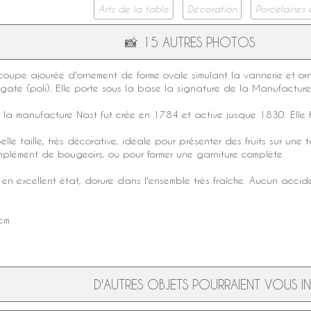
Arts de la table
Décoration
Porcelaines 
📸
15 AUTRES PHOTOS
coupe ajourée
d'ornement de forme ovale simulant la vannerie et o
'agate (poli). Elle porte sous la base la
signature
de la
Manufacture
s, la manufacture
Nast
fut crée en 1784 et active jusque 1830. Elle f
elle taille, très décorative, idéale pour présenter des fruits sur u
lément de bougeoirs, ou pour former une garniture complète.
en excellent état, dorure dans l'ensemble très fraîche. Aucun accide
cm
D'AUTRES OBJETS POURRAIENT VOUS INT