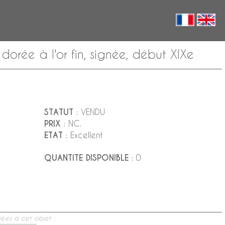
orée à l'or fin, signée, début XIXe
STATUT
: VENDU
PRIX
: NC.
ETAT
: Excellent
QUANTITE DISPONIBLE
: 0
ées à cet objet :