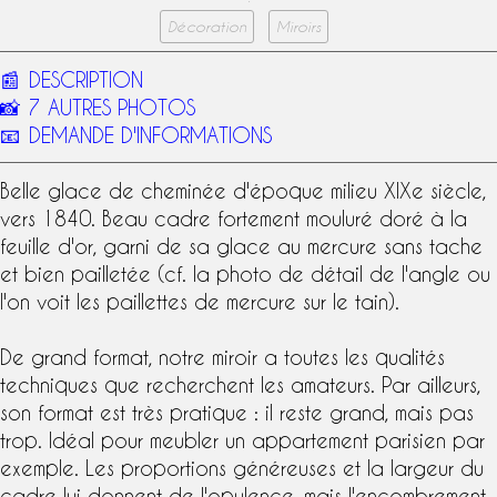
Décoration
Miroirs
📰
DESCRIPTION
📸
7 AUTRES PHOTOS
📧
DEMANDE D'INFORMATIONS
Belle glace de cheminée d'époque milieu
XIXe siècle
,
vers 1840. Beau cadre fortement mouluré
doré à la
feuille d'or
, garni de sa
glace au mercure
sans tache
et bien pailletée (cf. la photo de détail de l'angle ou
l'on voit les paillettes de mercure sur le tain).
De grand format, notre miroir a toutes les qualités
techniques que recherchent les amateurs. Par ailleurs,
son format est très pratique : il reste grand, mais pas
trop. Idéal pour meubler un appartement parisien par
exemple. Les proportions généreuses et la largeur du
cadre lui donnent de l'opulence, mais l'encombrement