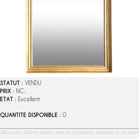
STATUT
: VENDU
PRIX
: NC.
ETAT
: Excellent
QUANTITE DISPONIBLE
: 0
Découvrez d’autres pièces dans les catégories associées à cet objet
: