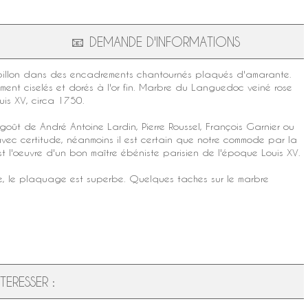
📧
DEMANDE D'INFORMATIONS
illon dans des encadrements chantournés plaqués d'
amarante
.
ement ciselés et
dorés à l'or fin
.
Marbre du Languedoc
veiné rose
uis XV
, circa 1750.
e goût de André Antoine
Lardin
, Pierre
Roussel
,
François Garnier
ou
n avec certitude, néanmoins il est certain que notre commode par la
t l'oeuvre d'un bon maître ébéniste parisien de l'
époque Louis XV
.
te, le plaquage est superbe. Quelques taches sur le marbre
ERESSER :