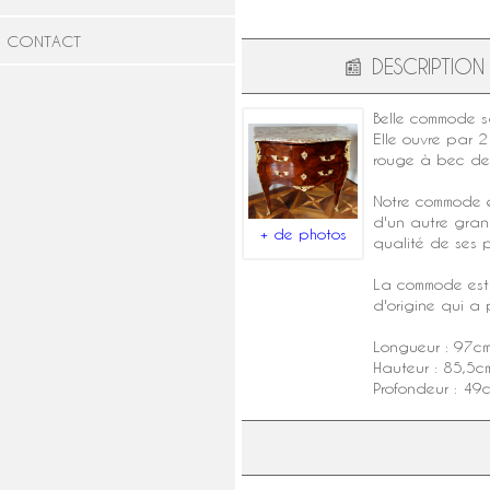
CONTACT
📰
DESCRIPTION
Belle
commode s
Elle ouvre par 2
rouge à bec de 
Notre commode e
d'un autre gran
+ de photos
qualité de ses p
La commode est 
d'origine qui a
Longueur : 97c
Hauteur : 85,5c
Profondeur : 49