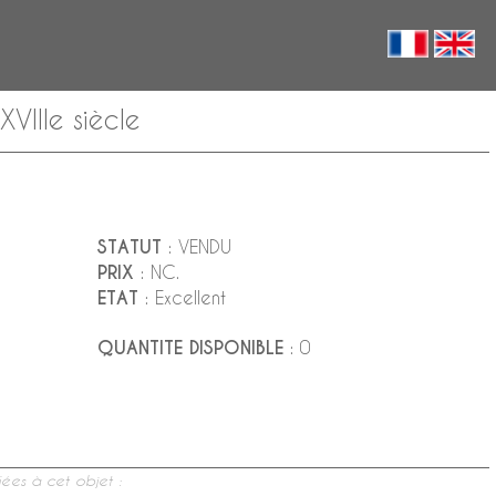
VIIIe siècle
STATUT
: VENDU
PRIX
: NC.
ETAT
: Excellent
QUANTITE DISPONIBLE
: 0
ées à cet objet :