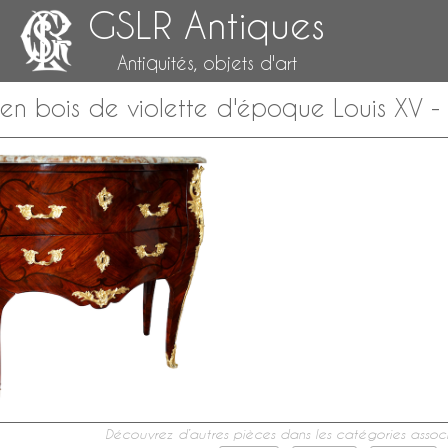
GSLR Antiques
Antiquités, objets d'art
 bois de violette d'époque Louis XV - X
Découvrez d’autres pièces dans les catégories associ