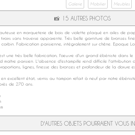
Galerie
Mobilier
Meubles
📸
15 AUTRES PHOTOS
auteuse
en
marqueterie
de
bois de violette
plaqué en ailes de pap
 tiroirs sans traverse apparente. Très belle garniture de bronzes fin
corbin. Fabrication parisienne, intégralement sur chêne.
Epoque Lo
st une très belle fabrication, l'oeuvre d'un grand ébéniste dans l
d maître parisien. L'absence d'
estampille
rend difficile l'attributio
roportions, lignes, finesse des bronzes et profondeur de la dorure es
en excellent état,
vernis au tampon
refait à neuf par notre ébénis
 près de 270 ans.
m
m
cm
D'AUTRES OBJETS POURRAIENT VOUS INT