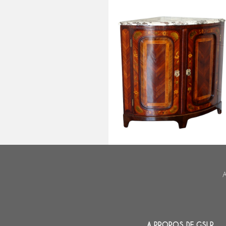
Encoignure buffet d'angle
d'époque Louis XV Transition en
fine marqueterie fleurie - XVIIIe
siècle
A
A PROPOS DE GSLR