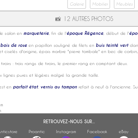
Galerie
Mobilier
Meubles
📸
12 AUTRES PHOTOS
e salon en
marqueterie
, fin de l'
époque Régence
, début de l'
épo
e
bois de rose
en papillon souligné de filets en
buis teinté vert
dan
t ciselés
d'origine
, épais
marbre
"pierre tombale" en bec de corbin
tiroirs : trois rangs de tiroirs, le premier rang en comptant deux.
 lignes pures et légères malgré la grande taille.
est en
parfait état
,
vernis au tampon
refait à neuf à l'ancienne. S
m
cm
m
RETROUVEZ-NOUS SUR...
nticstore
Proantic
Instagram
Facebook
eBay