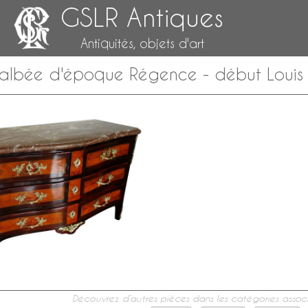
GSLR Antiques
Antiquités, objets d'art
bée d'époque Régence - début Louis XV,
Découvrez d’autres pièces dans les catégories associ