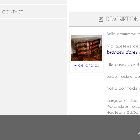
CONTACT
📰
DESCRIPTION
Belle
commode
d
Marqueterie
d
bronzes dorés
e
Elle ouvre par 4 
+ de photos
Beau modèle aux
Notre commode 
Largeur : 128c
Profondeur : 63
Hauteur : 83,5c
A