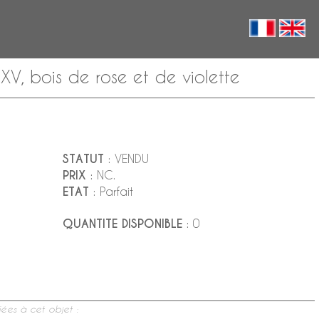
 bois de rose et de violette
STATUT
: VENDU
PRIX
: NC.
ETAT
: Parfait
QUANTITE DISPONIBLE
: 0
ées à cet objet :