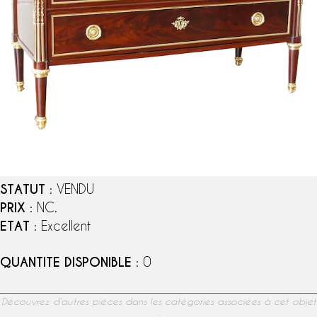
STATUT
: VENDU
PRIX
: NC.
ETAT
: Excellent
QUANTITE DISPONIBLE
: 0
Découvrez d’autres pièces dans les catégories associées à cet objet
: