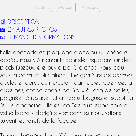
Galerie
Mobilier
Meubles
📰
DESCRIPTION
📸
27 AUTRES PHOTOS
📧
DEMANDE D'INFORMATIONS
Belle commode en
plaquage d'acajou
sur chêne et
acajou massif
. A montants cannelés reposant sur des
pieds fuseaux, elle ouvre par 3 grands tiroirs, celui
sous la ceinture plus mince. Fine garniture de bronzes
ciselés et
dorés au mercure
- cannelures rudentées à
asperges, encadrements de tiroirs à rang de perles,
poignées à rosaces et anneaux, bagues et sabots à
feuille d'acanthe. Elle est coiffée d'un épais marbre
veiné blanc - d'origine - et dont les moulurations
suivent les reliefs de la façade.
Travail d'
époque Louis XVI
, caractéristiques des