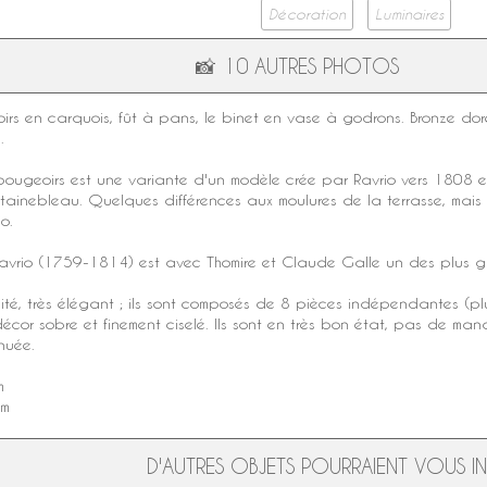
Décoration
Luminaires
📸
10 AUTRES PHOTOS
irs
en carquois, fût à pans, le binet en vase à godrons.
Bronze dor
.
bougeoirs est une variante d'un modèle crée par
Ravrio
vers 1808 et 
inebleau. Quelques différences aux moulures de la terrasse, mais la
o.
avrio
(1759-1814) est avec Thomire et Claude Galle un des plus 
é, très élégant ; ils sont composés de 8 pièces indépendantes (plus i
décor sobre et finement ciselé. Ils sont en très bon état, pas de m
nuée.
m
cm
D'AUTRES OBJETS POURRAIENT VOUS INT