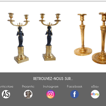
Paire de candélabres d'époque
Paire de bougeoirs / fla
e
Consulat en bronze patiné et doré
bronze doré d'époque Em
- 35,5cm
attribués à Claude Galle
RETROUVEZ-NOUS SUR...
nticstore
Proantic
Instagram
Facebook
eBay