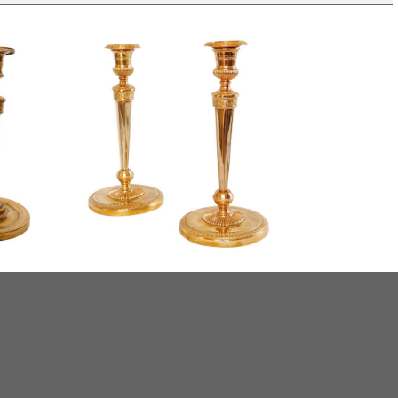
Ravrio : paire de flambeaux
mbeaux en
d'époque Empire en bronze doré
pire
modèle du Château de
Fontainebleau