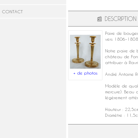
CONTACT
📰
DESCRIPTION
Paire de bougeo
vers 1806-1808
Notre paire de 
château de Fonta
attribuer à Ravri
+ de photos
André Antoine R
Modèle de qualit
mercure
). Beau 
légèrement atté
Hauteur : 22,5c
Diamètre : 11,5