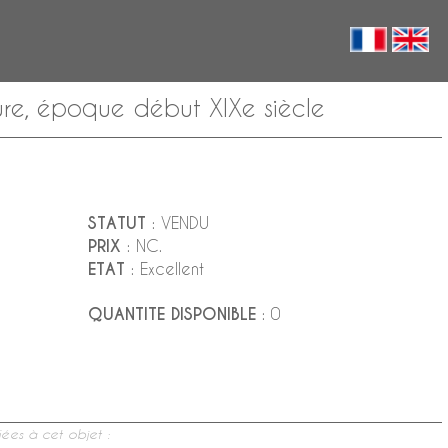
re, époque début XIXe siècle
STATUT
: VENDU
PRIX
: NC.
ETAT
: Excellent
QUANTITE DISPONIBLE
: 0
ées à cet objet :