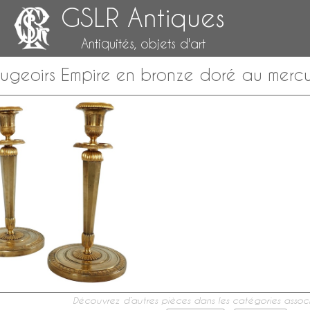
GSLR Antiques
Antiquités, objets d'art
ougeoirs Empire en bronze doré au mercu
Découvrez d’autres pièces dans les catégories associ