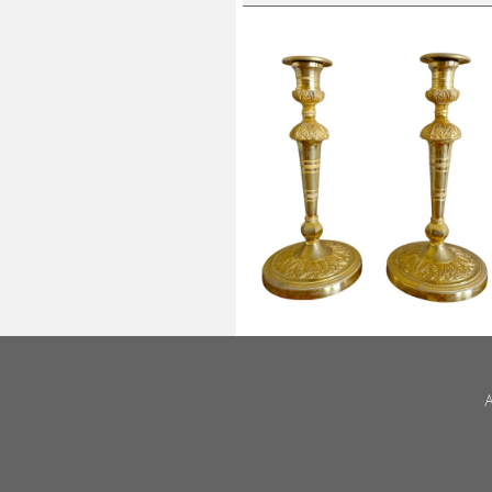
Paire de flambeaux bougeoirs
Empire en bronze doré au mercur
- travail Russe ou Suédois
A