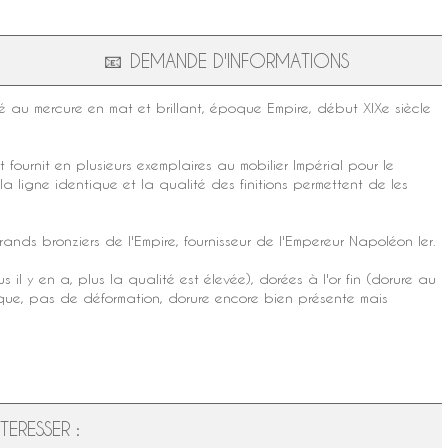
📧
DEMANDE D'INFORMATIONS
é au mercure
en mat et brillant,
époque Empire
, début
XIXe siècle
fournit en plusieurs exemplaires au mobilier Impérial pour le
 ligne identique et la qualité des finitions permettent de les
grands
bronziers de l'Empire
, fournisseur de l'Empereur Napoléon Ier.
l y en a, plus la qualité est élevée), dorées à l'or fin (
dorure au
anque, pas de déformation, dorure encore bien présente mais
ERESSER :