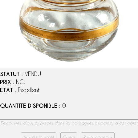
STATUT
: VENDU
PRIX
: NC.
ETAT
: Excellent
QUANTITE DISPONIBLE
: 0
Découvrez d’autres pièces dans les catégories associées à cet objet
:
Arts de la table
Cristal
Petits cadeaux