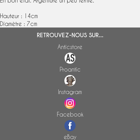
En bon état. Argenture un peu ternie.
Hauteur : 14cm
Diamètre : 7cm
RETROUVEZ-NOUS SUR...
Anticstore
Proantic
Instagram
Facebook
eBay