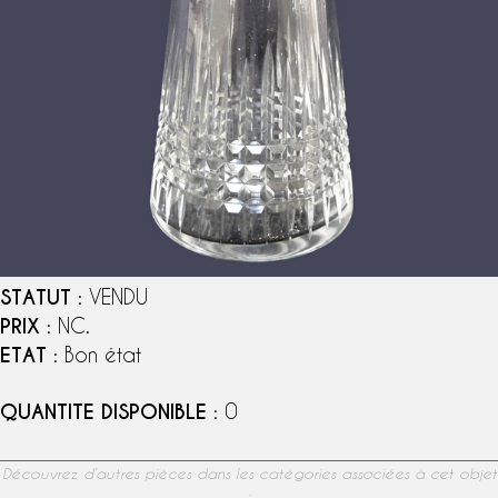
STATUT
: VENDU
PRIX
: NC.
ETAT
: Bon état
QUANTITE DISPONIBLE
: 0
Découvrez d’autres pièces dans les catégories associées à cet objet
: