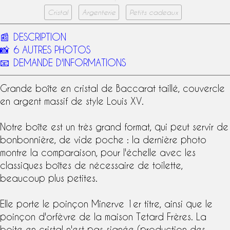
Cristal
Argenterie
Petits cadeaux
📰
DESCRIPTION
📸
6 AUTRES PHOTOS
📧
DEMANDE D'INFORMATIONS
Grande boîte en
cristal de Baccarat
taillé, couvercle
en
argent massif
de
style Louis XV
.
Notre boîte est un très grand format, qui peut servir de
bonbonnière, de vide poche : la dernière photo
montre la comparaison, pour l'échelle avec les
classiques boîtes de nécessaire de toilette,
beaucoup plus petites.
Elle porte le
poinçon Minerve 1er titre
, ainsi que le
poinçon d'orfèvre
de la maison
Tetard Frères
. La
boite en cristal n'est pas signée (production des