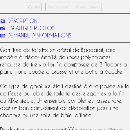
Cristal
Décoration
Autres objets
📰
DESCRIPTION
📸
19 AUTRES PHOTOS
📧
DEMANDE D'INFORMATIONS
Garniture de toilette en
cristal de Baccarat
, rare
modèle à décor émaillé de roses polychromes
rehaussé de filets à l'or fin, composée de 3 flacons à
parfum, une coupe à brosse et une boîte à poudre.
Ce type de garniture était destiné à être posée sur la
coiffeuse ou table de toilette des élégantes à la fin
du
XIXe siècle
. Un ensemble complet est assez rare,
c’est un bon complément de décoration pour une
chambre ou une salle de bain raffinée.
Production ancienne, début XXe siècle : nos pièces