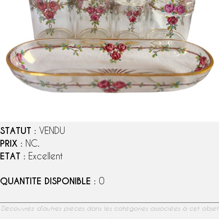
STATUT
: VENDU
PRIX
: NC.
ETAT
: Excellent
QUANTITE DISPONIBLE
: 0
Découvrez d’autres pièces dans les catégories associées à cet objet
: