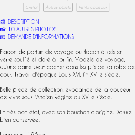
Cristal
Autres objets
Petits cadeaux
📰
DESCRIPTION
📸
10 AUTRES PHOTOS
📧
DEMANDE D'INFORMATIONS
Flacon de parfum de voyage ou
flacon à sels
en
verre soufflé et doré à l'or fin. Modèle de voyage,
qu'une dame peut cacher dans les plis de sa robe de
cour. Travail d'
époque Louis XVI
, fin
XVIIIe siècle
.
Belle pièce de collection, évocatrice de la douceur
de vivre sous l'Ancien Régime au XVIIIe siècle.
En très bon état, avec son bouchon d'origine. Dorure
bien conservée.
Longueur : 19,5cm