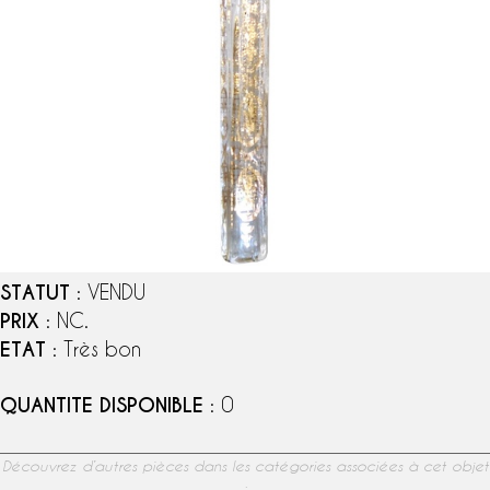
STATUT
: VENDU
PRIX
: NC.
ETAT
: Très bon
QUANTITE DISPONIBLE
: 0
Découvrez d’autres pièces dans les catégories associées à cet objet
: