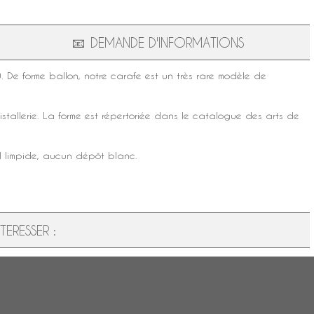
📧
DEMANDE D'INFORMATIONS
De forme ballon, notre carafe est un très rare modèle de
istallerie
. La forme est répertoriée dans le
catalogue
des
arts de
tal limpide, aucun dépôt blanc.
ERESSER :