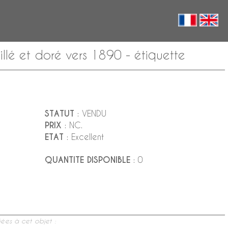
lé et doré vers 1890 - étiquette
STATUT
: VENDU
PRIX
: NC.
ETAT
: Excellent
QUANTITE DISPONIBLE
: 0
ées à cet objet :