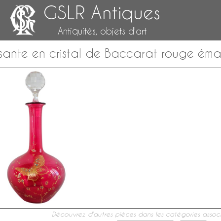
GSLR Antiques
Antiquités, objets d'art
sante en cristal de Baccarat rouge émail
Découvrez d’autres pièces dans les catégories associ