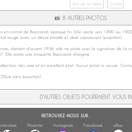
Arts de la table
Cristal
📸
8 AUTRES PHOTOS
in
en
cristal de Baccarat
, époque fin
XIXe siècle
vers 1890 ou 1900. 
stal rouge
avec un décor émaillé et doré japonisant (papillon).
enne, datant d'avant 1936, elle ne porte pas la
signature
de la
cr
. Elle porte une
étiquette Baccarat
d'origine.
ollection, très rare et en excellent état. Aucun éclat ni rayure. Cris
 (20cm sans bouchon)
D'AUTRES OBJETS POURRAIENT VOUS INT
RETROUVEZ-NOUS SUR...
nticstore
Proantic
Instagram
Facebook
eBay