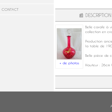
CONTACT
📰
DESCRIPTION
Belle
carafe à v
collection en
cri
Production anci
la table
de 1907
Belle pièce de c
+ de photos
Hauteur : 26cm
A