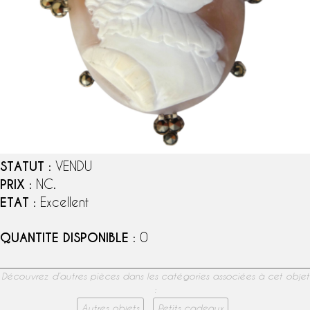
STATUT
: VENDU
PRIX
: NC.
ETAT
: Excellent
QUANTITE DISPONIBLE
: 0
Découvrez d’autres pièces dans les catégories associées à cet objet
:
Autres objets
Petits cadeaux