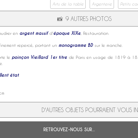
Arts de la table
Argenterie
Petits c
📸
9 AUTRES PHOTOS
oudrer
en
argent massif
d'
époque XIXe
,
Restauration
.
 finement repercé, portant un
monogramme BD
sur le manche.
orte le
poinçon
Vieillard
1er titre
de Paris en usage de 1819 à 18
re
.
lent état
.
cm
D'AUTRES OBJETS POURRAIENT VOUS INT
RETROUVEZ-NOUS SUR...