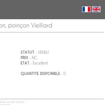
n, poinçon Vieillard
STATUT
: VENDU
PRIX
: NC.
ETAT
: Excellent
QUANTITE DISPONIBLE
: 0
ées à cet objet :