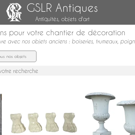
GSLR Antiques
Antiquités, objets d'art
ns pour votre chantier de décoration
ure avec nos objets anciens : boiseries, trumeaux, poig
us nos objets
votre recherche
Paire de grands vases Me
Suite de 4 pieds griffes pour poêle
d'ornement de jardin en f
en faïence XIXe
époque XIXe siècle - 51