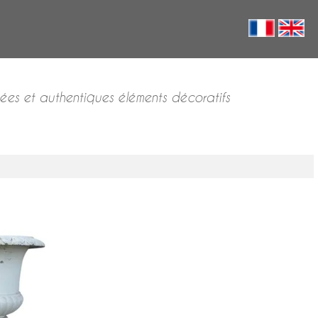
nées et authentiques éléments décoratifs
dicis
onte,
,5cm