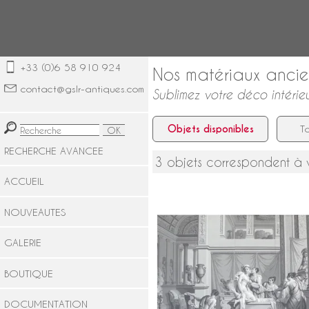
+33 (0)6 58 910 924
Nos matériaux ancie
contact@gslr-antiques.com
Sublimez votre déco intérie
Objets disponibles
To
RECHERCHE AVANCEE
3 objets correspondent à 
ACCUEIL
NOUVEAUTES
GALERIE
Psyché au Bain, papier peint
BOUTIQUE
panoramique Empire à l'antique,
réédition modèle de Dufour de
1815
DOCUMENTATION