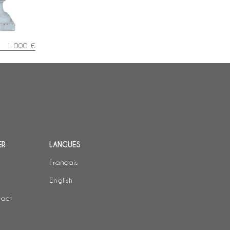
1 000 €
ER
LANGUES
Français
English
tact